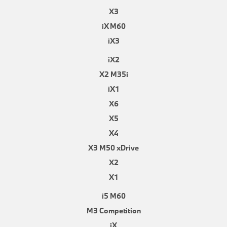
X3
iX M60
iX3
iX2
X2 M35i
iX1
X6
X5
X4
X3 M50 xDrive
X2
X1
i5 M60
M3 Competition
iX