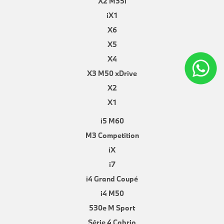
X2 M35i
iX1
X6
X5
X4
X3 M50 xDrive
X2
X1
i5 M60
M3 Competition
iX
i7
i4 Grand Coupé
i4 M50
530e M Sport