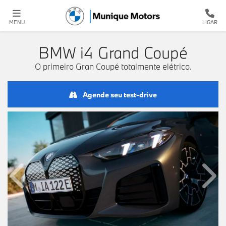
MENU
LIGAR
BMW
i4 Grand Coupé
O primeiro Gran Coupé totalmente elétrico.
Agende seu test-drive
Anterior
Próx