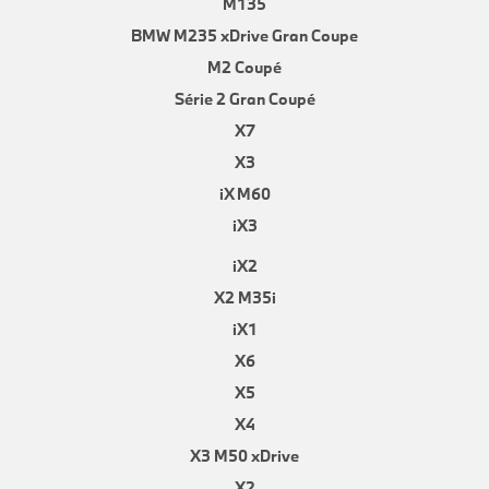
M135
BMW M235 xDrive Gran Coupe
M2 Coupé
Série 2 Gran Coupé
X7
X3
iX M60
iX3
iX2
X2 M35i
iX1
X6
X5
X4
X3 M50 xDrive
X2