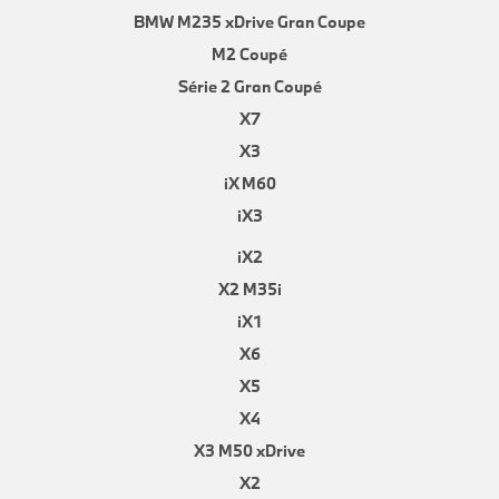
BMW M235 xDrive Gran Coupe
M2 Coupé
Série 2 Gran Coupé
X7
X3
iX M60
iX3
iX2
X2 M35i
iX1
X6
X5
X4
X3 M50 xDrive
X2