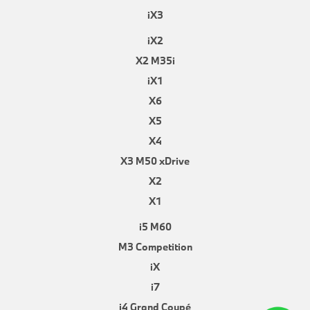
iX3
iX2
X2 M35i
iX1
X6
X5
X4
X3 M50 xDrive
X2
X1
i5 M60
M3 Competition
iX
i7
i4 Grand Coupé