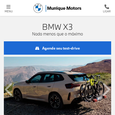
MENU
LIGAR
BMW
X3
Nada menos que o máximo
Agende seu test-drive
Anterior
Próx