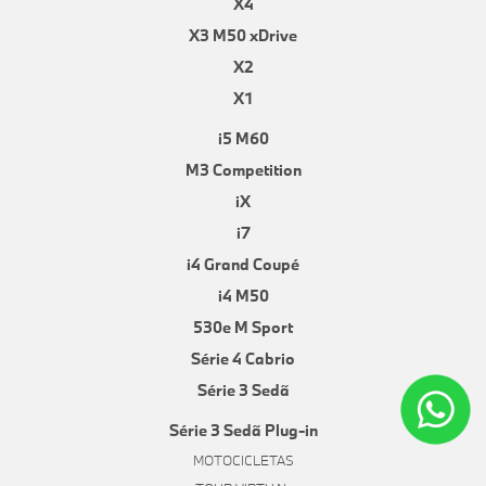
X4
X3 M50 xDrive
X2
X1
i5 M60
M3 Competition
iX
i7
i4 Grand Coupé
i4 M50
530e M Sport
Série 4 Cabrio
Série 3 Sedã
Série 3 Sedã Plug-in
MOTOCICLETAS