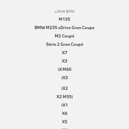
LINHA BMW
M135
BMW M235 xDrive Gran Coupe
M2 Coupé
Série 2 Gran Coupé
X7
X3
iX M60
iX3
iX2
X2 M35i
iX1
X6
X5