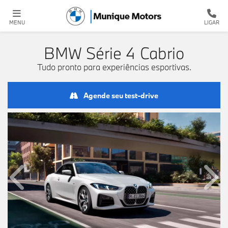
MENU
LIGAR
BMW
Série 4 Cabrio
Tudo pronto para experiências esportivas.
Agende seu test-drive
Anterior
Próx